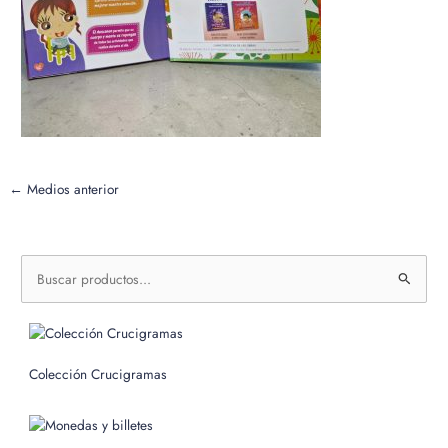
←
Medios anterior
B
u
s
c
Colección Crucigramas
a
r
p