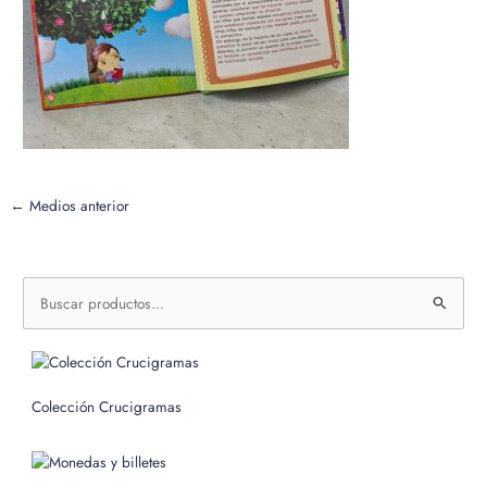
←
Medios anterior
B
u
s
c
Colección Crucigramas
a
r
p