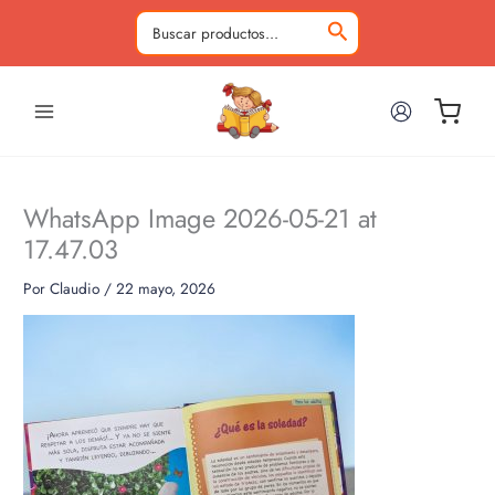
Ir
al
Buscar
contenido
por:
WhatsApp Image 2026-05-21 at
17.47.03
Por
Claudio
/
22 mayo, 2026