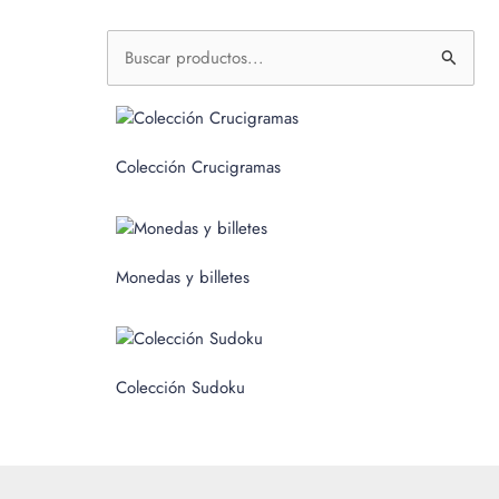
B
u
s
c
Colección Crucigramas
a
r
p
Monedas y billetes
o
r
:
Colección Sudoku