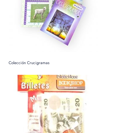
o
r
:
Colección Crucigramas