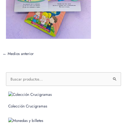
←
Medios anterior
B
u
s
c
Colección Crucigramas
a
r
p