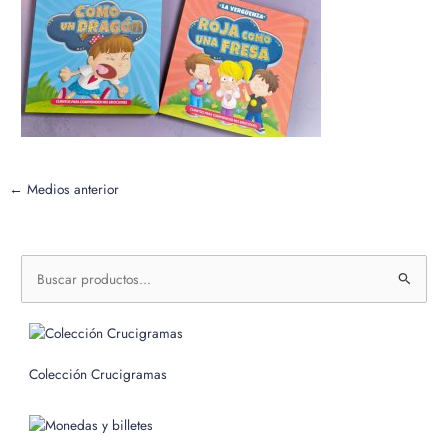
←
Medios anterior
B
u
s
c
Colección Crucigramas
a
r
p