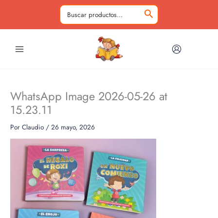
Ir
al
Buscar
contenido
por:
WhatsApp Image 2026-05-26 at
15.23.11
Por
Claudio
/
26 mayo, 2026