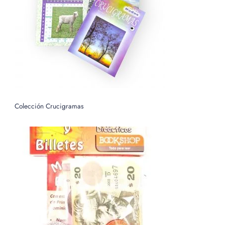
o
r
:
Colección Crucigramas