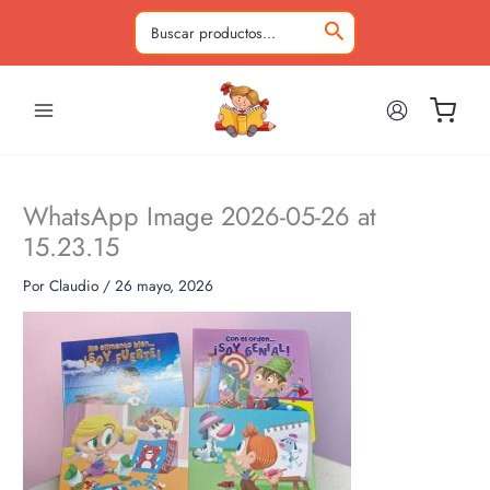
Ir
al
Buscar
contenido
por:
WhatsApp Image 2026-05-26 at
15.23.15
Por
Claudio
/
26 mayo, 2026