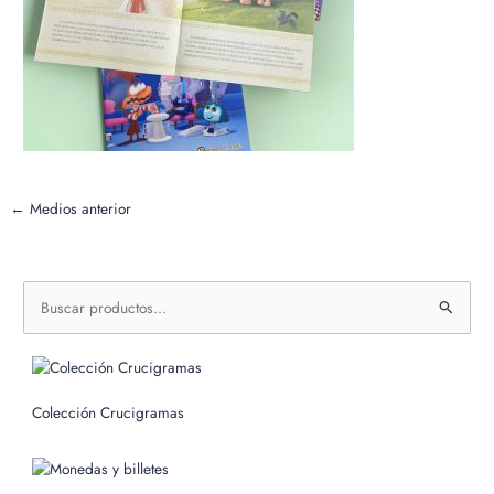
←
Medios anterior
B
u
s
c
Colección Crucigramas
a
r
p