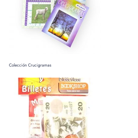
o
r
:
Colección Crucigramas