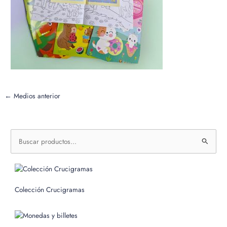
←
Medios anterior
B
u
s
c
Colección Crucigramas
a
r
p