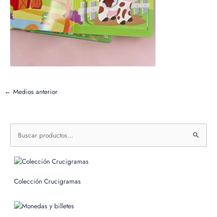
←
Medios anterior
B
u
s
c
Colección Crucigramas
a
r
p