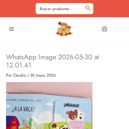
Ir
al
Buscar
contenido
por:
WhatsApp Image 2026-05-30 at
12.01.41
Por
Claudio
/
30 mayo, 2026