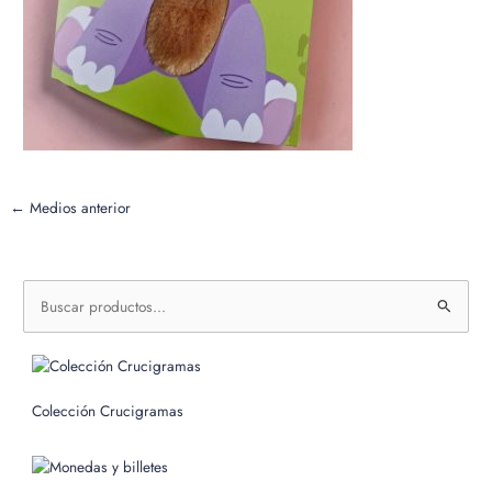
←
Medios anterior
B
u
s
c
Colección Crucigramas
a
r
p