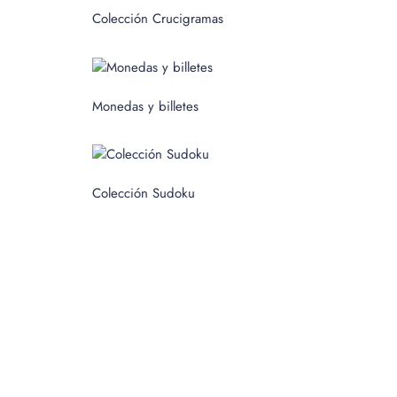
c
Colección Crucigramas
a
r
p
Monedas y billetes
o
r
:
Colección Sudoku