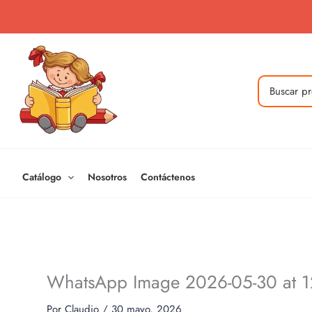
Ir
al
contenido
Buscar
por:
Catálogo
Nosotros
Contáctenos
WhatsApp Image 2026-05-30 at 12
Por
Claudio
/
30 mayo, 2026