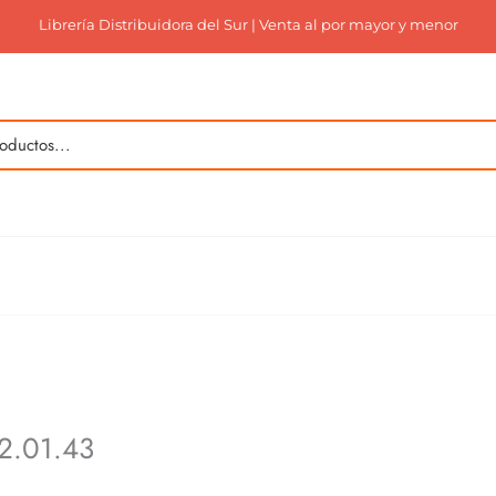
Librería Distribuidora del Sur | Venta al por mayor y menor
2.01.43