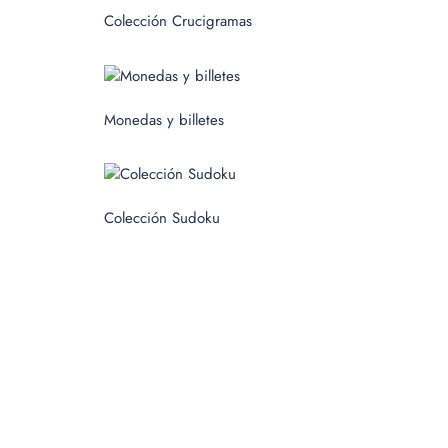
c
Colección Crucigramas
a
r
p
Monedas y billetes
o
r
:
Colección Sudoku