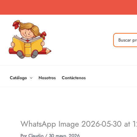
Ir
al
contenido
Buscar
por:
Catálogo
Nosotros
Contáctenos
WhatsApp Image 2026-05-30 at 1
Por
Claudio
/
30 mayo, 2026