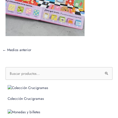
←
Medios anterior
B
u
s
c
Colección Crucigramas
a
r
p