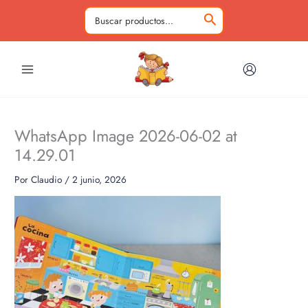
Ir
al
Buscar
contenido
por:
WhatsApp Image 2026-06-02 at
14.29.01
Por
Claudio
/
2 junio, 2026