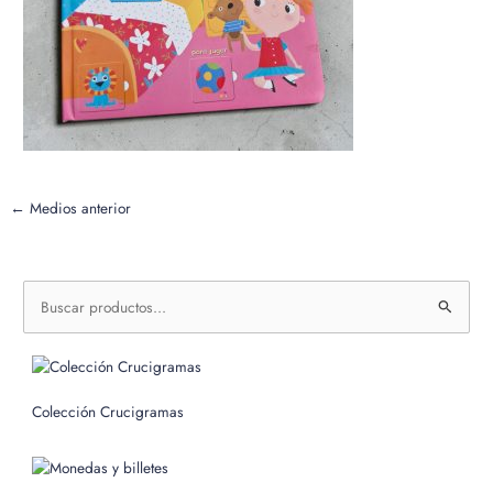
←
Medios anterior
B
u
s
c
Colección Crucigramas
a
r
p