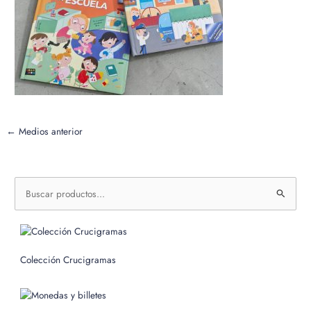
←
Medios anterior
B
u
s
c
Colección Crucigramas
a
r
p