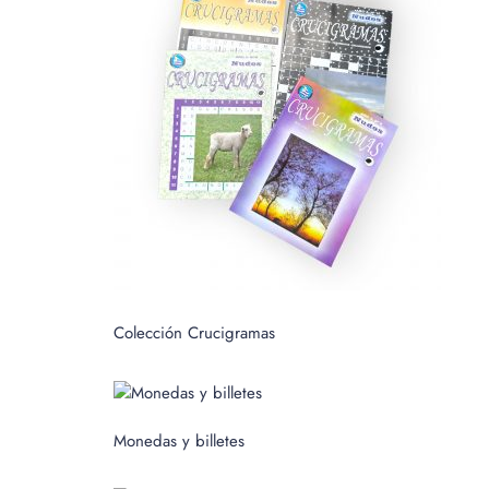
c
a
r
p
o
r
:
Colección Crucigramas
Monedas y billetes