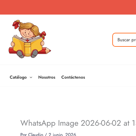
Ir
al
contenido
Buscar
por:
Catálogo
Nosotros
Contáctenos
WhatsApp Image 2026-06-02 at 1
Por
Claudio
/
2 junio, 2026