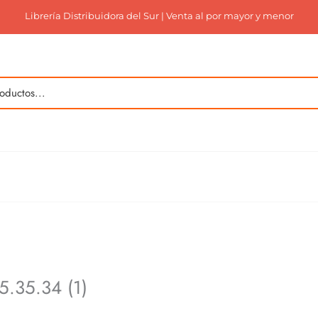
Librería Distribuidora del Sur | Venta al por mayor y menor
5.35.34 (1)