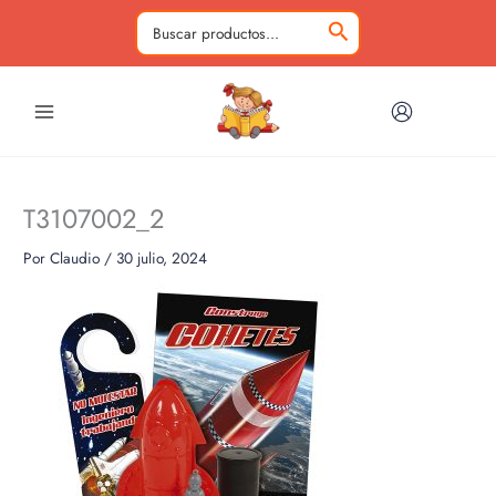
Ir
al
Buscar
contenido
por:
T3107002_2
Por
Claudio
/
30 julio, 2024