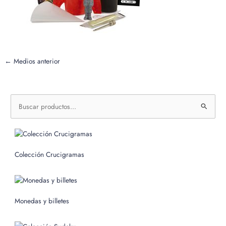
←
Medios anterior
B
u
s
c
Colección Crucigramas
a
r
p
o
Monedas y billetes
r
: