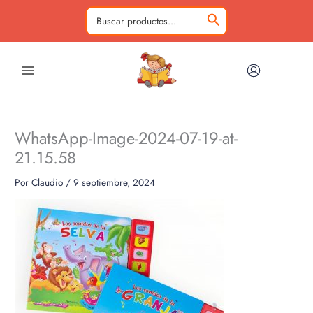
Ir
al
Buscar
contenido
por:
WhatsApp-Image-2024-07-19-at-
21.15.58
Por
Claudio
/
9 septiembre, 2024