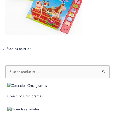
←
Medios anterior
B
u
s
c
Colección Crucigramas
a
r
p