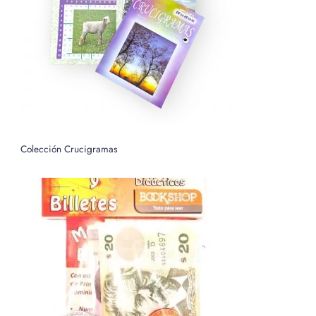
o
r
:
Colección Crucigramas