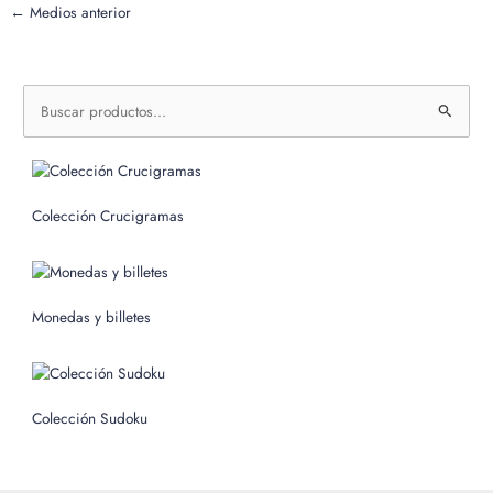
←
Medios anterior
B
u
s
c
Colección Crucigramas
a
r
p
o
Monedas y billetes
r
:
Colección Sudoku