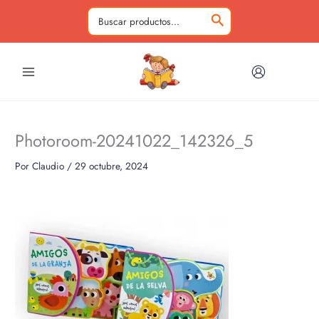
Ir
al
Buscar
contenido
por:
Photoroom-20241022_142326_5
Por
Claudio
/
29 octubre, 2024