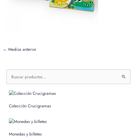
←
Medios anterior
B
u
s
c
Colección Crucigramas
a
r
p
o
Monedas y billetes