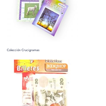
o
r
:
Colección Crucigramas