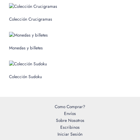
s
c
Colección Crucigramas
a
r
p
o
Monedas y billetes
r
:
Colección Sudoku
Como Comprar?
Envíos
Sobre Nosotros
Escribinos
Iniciar Sesión