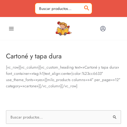
Ir
al
Buscar
contenido
por:
Cartoné y tapa dura
[vc_row][vc_column][vc_custom_heading text=»Cartoné y tapa dura»
font_container=»tag:h1|text_align:center|color:%23cc6633″
use_theme_fonts=»yes»][milo_products columns=»4″ per_page=»12″
category=»cartone»][/vc_column][/vc_row]
B
u