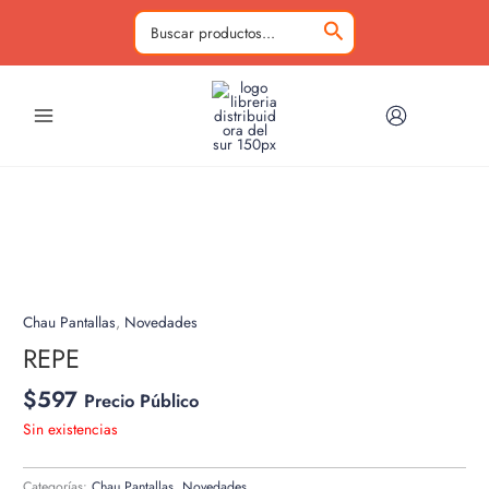
Ir
al
Buscar
contenido
por:
Chau Pantallas
,
Novedades
REPE
$
597
Precio Público
Sin existencias
Categorías:
Chau Pantallas
,
Novedades