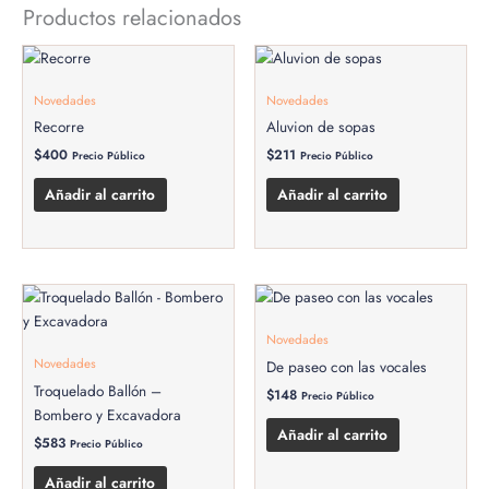
Productos relacionados
Novedades
Novedades
Recorre
Aluvion de sopas
$
400
$
211
Precio Público
Precio Público
Añadir al carrito
Añadir al carrito
Novedades
Novedades
De paseo con las vocales
Troquelado Ballón –
$
148
Precio Público
Bombero y Excavadora
Añadir al carrito
$
583
Precio Público
Añadir al carrito