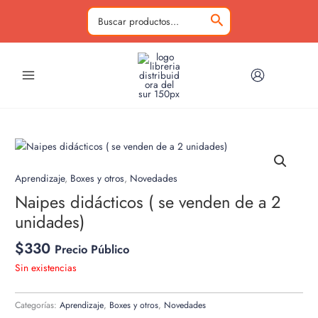
Ir
al
Buscar
contenido
por:
Aprendizaje
,
Boxes y otros
,
Novedades
Naipes didácticos ( se venden de a 2
unidades)
$
330
Precio Público
Sin existencias
Categorías:
Aprendizaje
,
Boxes y otros
,
Novedades