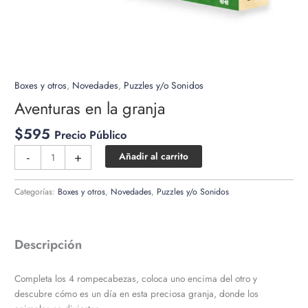
Boxes y otros
,
Novedades
,
Puzzles y/o Sonidos
Aventuras en la granja
$
595
Precio Público
Aventuras
-
+
Añadir al carrito
en
la
Categorías:
Boxes y otros
,
Novedades
,
Puzzles y/o Sonidos
granja
cantidad
Descripción
Completa los 4 rompecabezas, coloca uno encima del otro y
descubre cómo es un día en esta preciosa granja, donde los