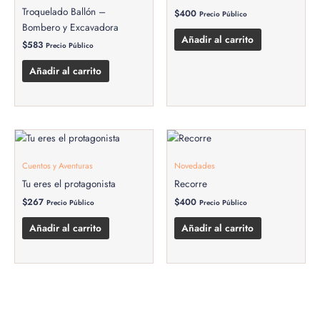
Troquelado Ballón –
$
400
Precio Público
Bombero y Excavadora
Añadir al carrito
$
583
Precio Público
Añadir al carrito
Cuentos y Aventuras
Novedades
Tu eres el protagonista
Recorre
$
267
$
400
Precio Público
Precio Público
Añadir al carrito
Añadir al carrito