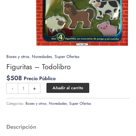
Boxes y otros
,
Novedades
,
Super Ofertas
Figuritas – Todolibro
$
508
Precio Público
Figuritas
-
+
Añadir al carrito
-
Todolibro
Categorías:
Boxes y otros
,
Novedades
,
Super Ofertas
cantidad
Descripción