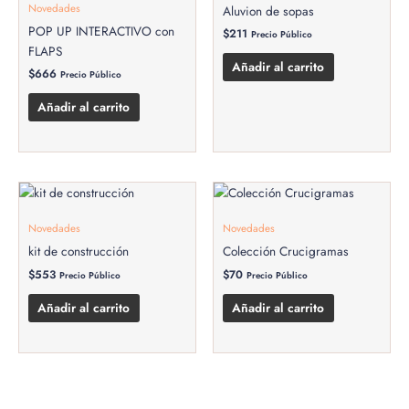
Novedades
Aluvion de sopas
POP UP INTERACTIVO con
$
211
Precio Público
FLAPS
Añadir al carrito
$
666
Precio Público
Añadir al carrito
Novedades
Novedades
kit de construcción
Colección Crucigramas
$
553
$
70
Precio Público
Precio Público
Añadir al carrito
Añadir al carrito