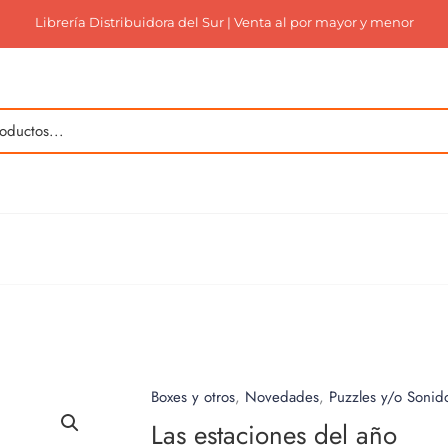
Librería Distribuidora del Sur | Venta al por mayor y menor
Boxes y otros
,
Novedades
,
Puzzles y/o Sonid
Las estaciones del año