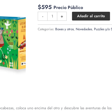
$
595
Precio Público
Las
-
+
Añadir al carrito
estaciones
del
Categorías:
Boxes y otros
,
Novedades
,
Puzzles y/o 
año
cantidad
abezas, coloca uno encima del otro y descubre las aventuras de los 