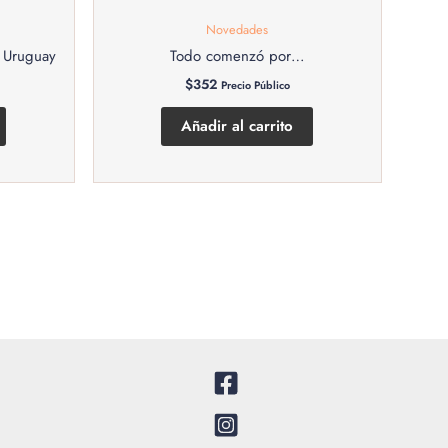
Novedades
l Uruguay
Todo comenzó por…
$
352
Precio Público
Añadir al carrito