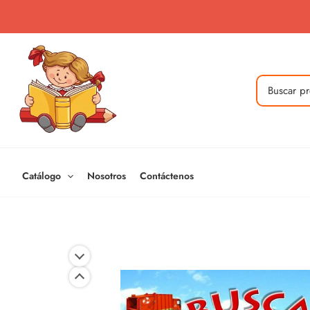
Ir
al
contenido
Buscar
por:
Catálogo
Nosotros
Contáctenos