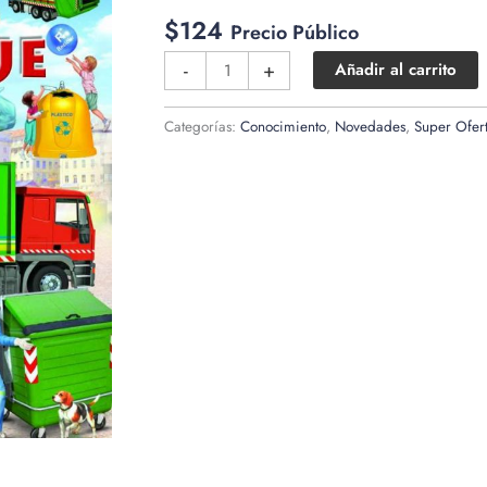
$
124
Precio Público
Busca
-
+
Añadir al carrito
en...
cantidad
Categorías:
Conocimiento
,
Novedades
,
Super Ofer