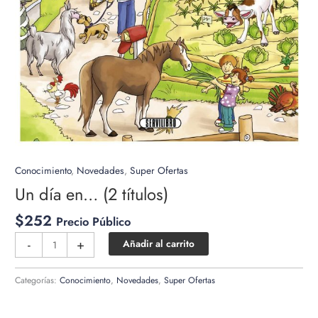
Conocimiento
,
Novedades
,
Super Ofertas
Un día en… (2 títulos)
$
252
Precio Público
Un
-
+
Añadir al carrito
día
en...
Categorías:
Conocimiento
,
Novedades
,
Super Ofertas
(2
títulos)
cantidad