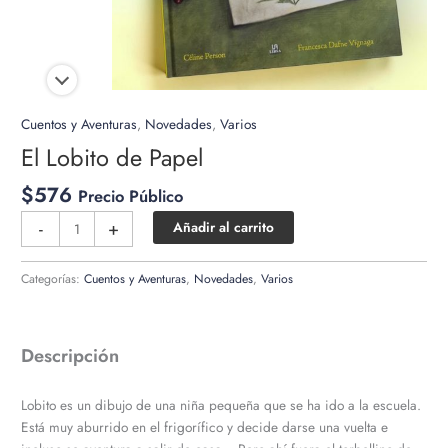
Cuentos y Aventuras
,
Novedades
,
Varios
El Lobito de Papel
$
576
Precio Público
El
-
+
Añadir al carrito
Lobito
de
Categorías:
Cuentos y Aventuras
,
Novedades
,
Varios
Papel
cantidad
Descripción
Lobito es un dibujo de una niña pequeña que se ha ido a la escuela.
Está muy aburrido en el frigorífico y decide darse una vuelta e