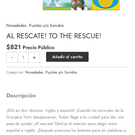
Novedades
,
Puzzles y/o Sonidos
AL RESCATE! TO THE RESCUE!
$
821
Precio Público
AL
-
+
Añadir al carrito
RESCATE!
TO
Categorías:
Novedades
,
Puzzles y/o Sonidos
THE
RESCUE!
cantidad
Descripción
¡Dilo en dos idiomas: inglés y español! ¡Cuando los animales de la
Granjera Yumi desaparecen, Traker llega a la ciudad para dar una
pata de ayuda! ¡Al rescate! Desliza el selector para elegir entre
español e inglés. ¡Después presiona los botones para oir palabras y