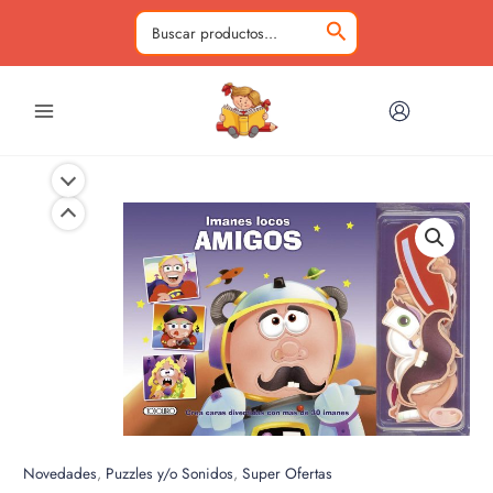
Ir
al
Buscar
contenido
por:
Novedades
,
Puzzles y/o Sonidos
,
Super Ofertas