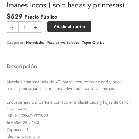
Imanes locos ( solo hadas y princesas)
$
629
Precio Público
Imanes
-
+
Añadir al carrito
locos
(
Categorías:
Novedades
,
Puzzles y/o Sonidos
,
Super Ofertas
solo
hadas
y
Descripción
princesas)
cantidad
Mezcla y combina más de 40 imanes con forma de nariz, boca,
ojos… y consigue las caras más divertidas para tus amigos.
Encuadernación: Cartoné con cubierta plastificada y hojas de cartón
con imanes
ISBN: 9788490371923
Tamaño: 28 x 18,8
Páginas: 10
Idioma: Castellano