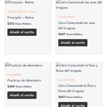
Cuentos, fábulas y otros
Conocimiento
Principito – Betina
Libro Conociendo las aves
$
372
Precio Público
del Uruguay
Añadir al carrito
$
607
Precio Público
Añadir al carrito
Novedades
Conocimiento
Practicas de laboratorio
Libro Conociendo la flora y
$
400
Precio Público
fauna del Uruguay
Añadir al carrito
$
607
Precio Público
Añadir al carrito