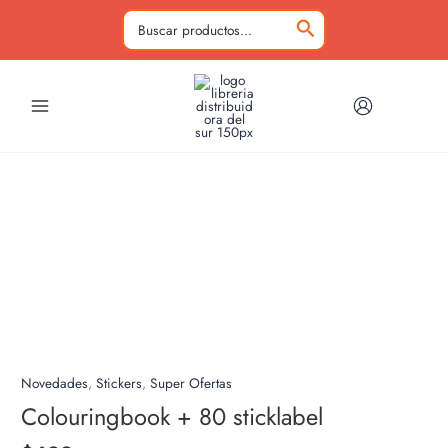
Ir
al
Buscar
contenido
por:
Novedades
,
Stickers
,
Super Ofertas
Colouringbook + 80 sticklabel