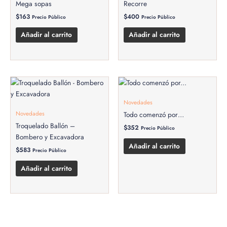
Mega sopas
Recorre
$
163
$
400
Precio Público
Precio Público
Añadir al carrito
Añadir al carrito
Novedades
Novedades
Todo comenzó por…
Troquelado Ballón –
$
352
Precio Público
Bombero y Excavadora
Añadir al carrito
$
583
Precio Público
Añadir al carrito