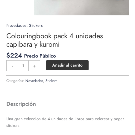
Novedades
,
Stickers
Colouringbook pack 4 unidades
capibara y kuromi
$
224
Precio Público
Colouringbook
-
+
Añadir al carrito
pack
4
Categorías:
Novedades
,
Stickers
unidades
capibara
y
Descripción
kuromi
cantidad
Una gran coleccion de 4 unidades de libros para colorear y pegar
stickers