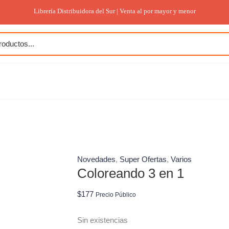
Librería Distribuidora del Sur | Venta al por mayor y menor
Novedades
,
Super Ofertas
,
Varios
Coloreando 3 en 1
$
177
Precio Público
Sin existencias