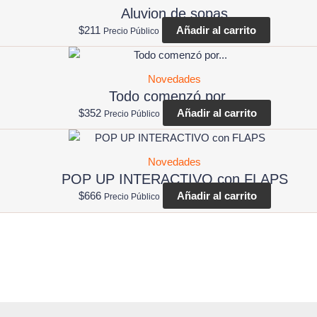
Aluvion de sopas
$
211
Añadir al carrito
Precio Público
Novedades
Todo comenzó por…
$
352
Añadir al carrito
Precio Público
Novedades
POP UP INTERACTIVO con FLAPS
$
666
Añadir al carrito
Precio Público