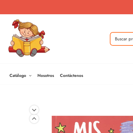
Ir
al
contenido
Buscar
por:
Catálogo
Nosotros
Contáctenos