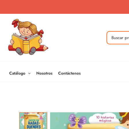
Ir
al
contenido
Buscar
por:
Catálogo
Nosotros
Contáctenos