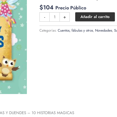
$
104
Precio Público
Cuentos
-
+
Añadir al carrito
con
hadas
Categorías:
Cuentos, fábulas y otros
,
Novedades
,
S
y
duendes
cantidad
S Y DUENDES – 10 HISTORIAS MAGICAS