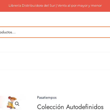
Librería Distribuidora del Sur | Venta al por mayor y menor
Pasatiempos
Colección Autodefinidos