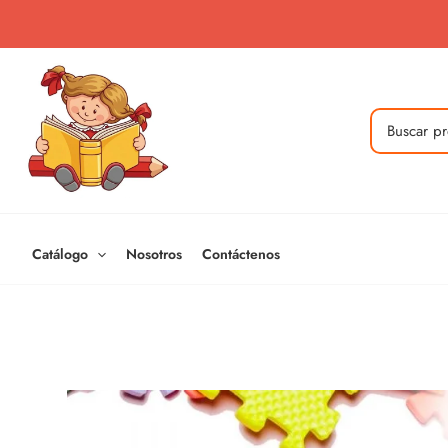
Ir
al
contenido
Buscar
por:
Catálogo
Nosotros
Contáctenos