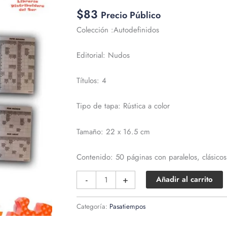
$
83
Precio Público
Colección :Autodefinidos
Editorial: Nudos
Títulos: 4
Tipo de tapa: Rústica a color
Tamaño: 22 x 16.5 cm
Contenido: 50 páginas con paralelos, clásicos
Colección
-
+
Añadir al carrito
Autodefinidos
cantidad
Categoría:
Pasatiempos