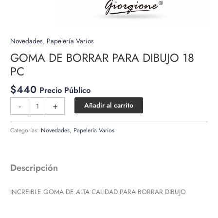
Novedades
,
Papelería Varios
GOMA DE BORRAR PARA DIBUJO 18
PC
$
440
Precio Público
GOMA
-
+
Añadir al carrito
DE
BORRAR
Categorías:
Novedades
,
Papelería Varios
PARA
DIBUJO
18
Descripción
PC
cantidad
INCREIBLE GOMA DE ALTA CALIDAD PARA BORRAR DIBUJO