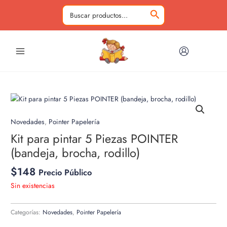
Ir
al
Buscar
contenido
por:
Novedades
,
Pointer Papelería
Kit para pintar 5 Piezas POINTER
(bandeja, brocha, rodillo)
$
148
Precio Público
Sin existencias
Categorías:
Novedades
,
Pointer Papelería