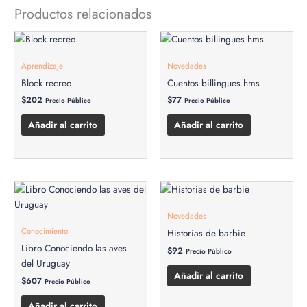
Productos relacionados
Aprendizaje
Novedades
Block recreo
Cuentos billingues hms
$
202
$
77
Precio Público
Precio Público
Añadir al carrito
Añadir al carrito
Novedades
Conocimiento
Historias de barbie
Libro Conociendo las aves
$
92
Precio Público
del Uruguay
Añadir al carrito
$
607
Precio Público
Añadir al carrito