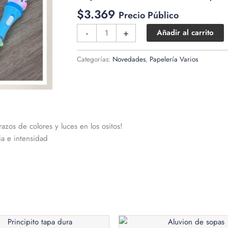
$
3.369
Precio Público
Lapiceras
-
+
Añadir al carrito
con
luces
Categorías:
Novedades
,
Papelería Varios
36
piezas
cantidad
razos de colores y luces en los ositos!
a e intensidad