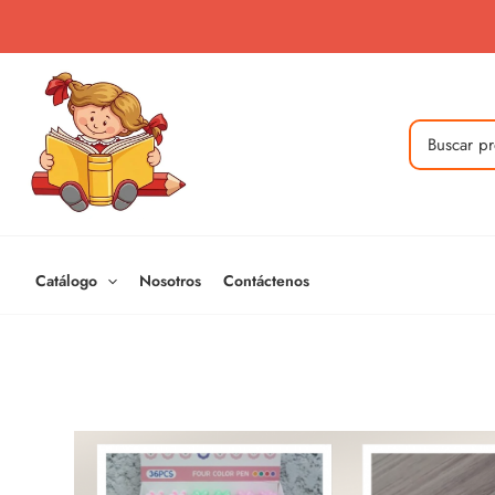
Ir
al
contenido
Buscar
por:
Catálogo
Nosotros
Contáctenos