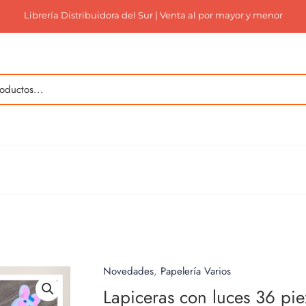
Librería Distribuidora del Sur | Venta al por mayor y menor
Novedades
,
Papelería Varios
Lapiceras con luces 36 pie