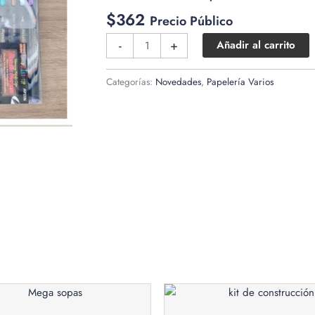
$
362
Precio Público
Metálicos
-
+
Añadir al carrito
10
piezas
Categorías:
Novedades
,
Papelería Varios
cantidad