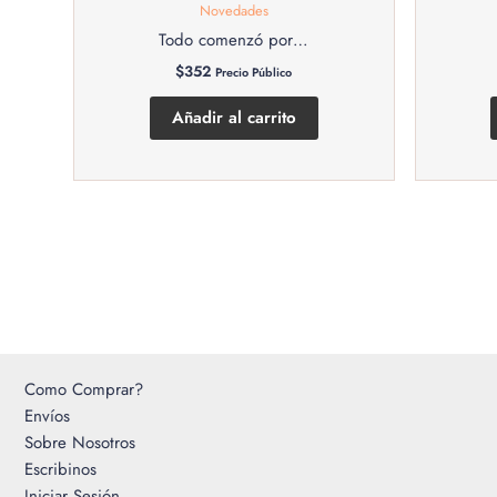
Novedades
Todo comenzó por…
$
352
Precio Público
Añadir al carrito
Como Comprar?
Envíos
Sobre Nosotros
Escribinos
Iniciar Sesión