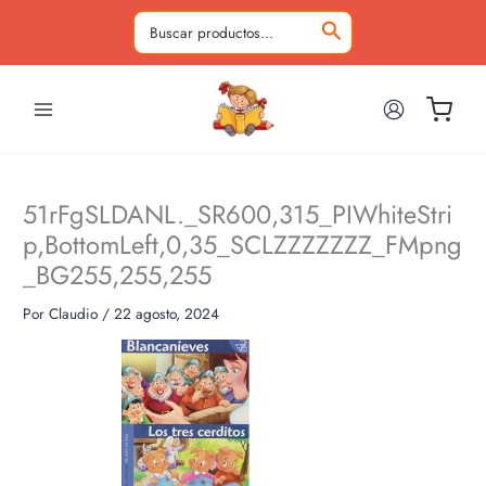
Ir
al
Buscar
contenido
por:
51rFgSLDANL._SR600,315_PIWhiteStri
p,BottomLeft,0,35_SCLZZZZZZZ_FMpng
_BG255,255,255
Por
Claudio
/
22 agosto, 2024