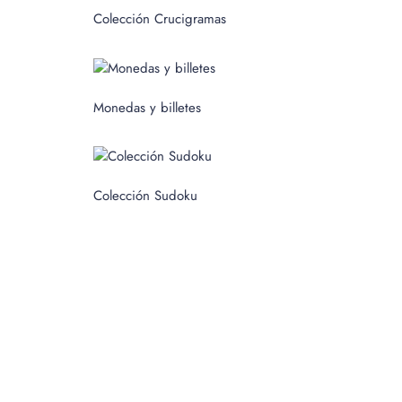
c
Colección Crucigramas
a
r
p
Monedas y billetes
o
r
:
Colección Sudoku