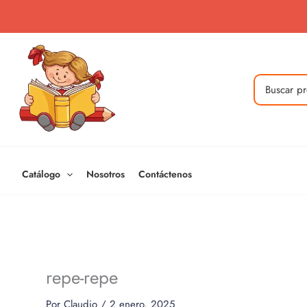
Ir
al
contenido
Buscar
por:
Catálogo
Nosotros
Contáctenos
repe-repe
Por
Claudio
/
2 enero, 2025