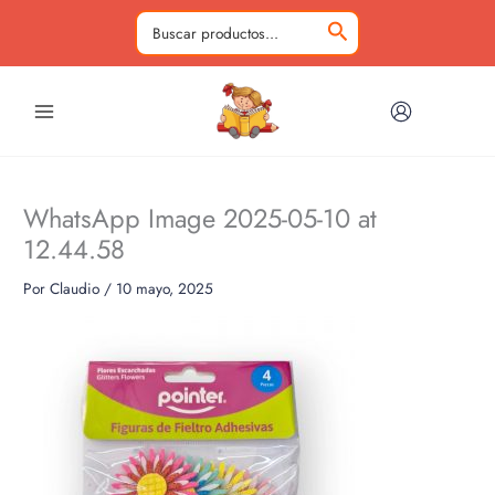
Ir
al
Buscar
contenido
por:
WhatsApp Image 2025-05-10 at
12.44.58
Por
Claudio
/
10 mayo, 2025