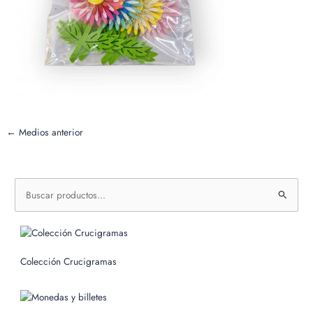
←
Medios anterior
B
u
s
c
Colección Crucigramas
a
r
p